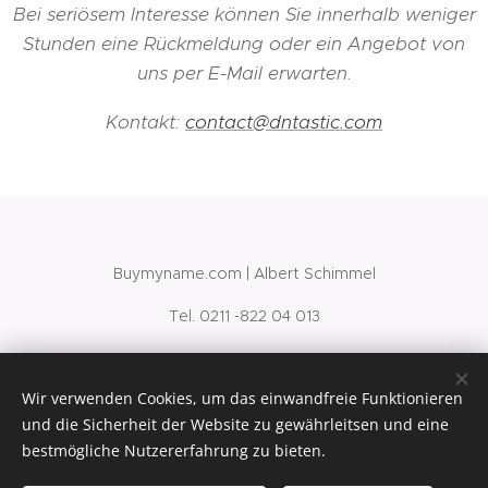
Bei seriösem Interesse können Sie innerhalb weniger
Stunden eine Rückmeldung oder ein Angebot von
uns per E-Mail erwarten.
Kontakt:
contact@dntastic.com
Buymyname.com | Albert Schimmel
Tel. 0211 -822 04 013
Datenschutzbestimmungen
|
Impressum
| Copyright 2025
Wir verwenden Cookies, um das einwandfreie Funktionieren
und die Sicherheit der Website zu gewährleitsen und eine
Cookies
bestmögliche Nutzererfahrung zu bieten.
Sprachen